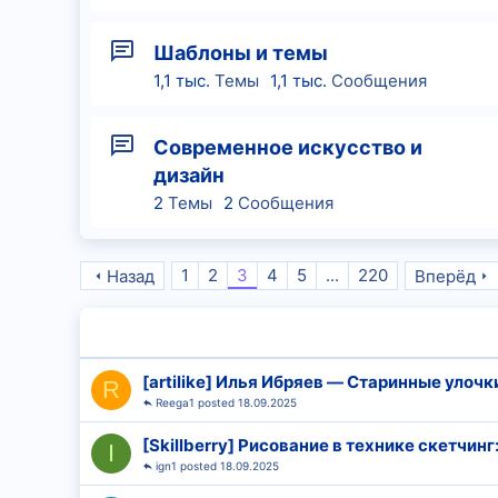
Шаблоны и темы
1,1 тыс.
Темы
1,1 тыс.
Сообщения
Современное искусство и
дизайн
2
Темы
2
Сообщения
1
2
3
4
5
...
220
Назад
Вперёд
[artilike] Илья Ибряев ― Старинные улочк
R
Reega1
18.09.2025
[Skillberry] Рисование в технике скетчинг
I
ign1
18.09.2025