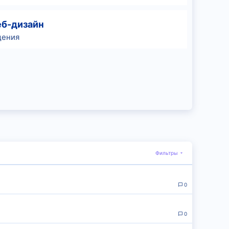
еб-дизайн
ения
Фильтры
0
0