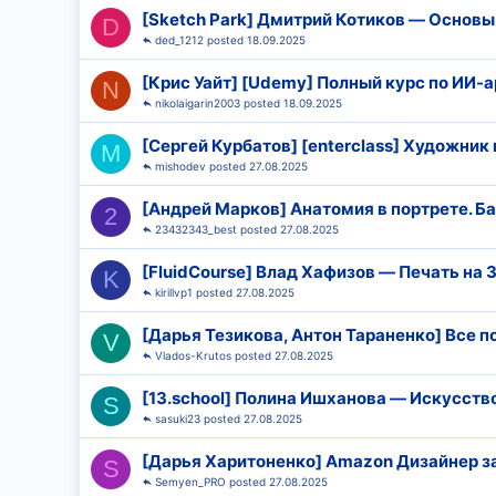
[Sketch Park] Дмитрий Котиков ― Основы
D
ded_1212
18.09.2025
[Крис Уайт] [Udemy] Полный курс по ИИ-арт
N
nikolaigarin2003
18.09.2025
[Сергей Курбатов] [enterclass] Художник 
M
mishodev
27.08.2025
[Андрей Марков] Анатомия в портрете. Ба
2
23432343_best
27.08.2025
[FluidCourse] Влад Хафизов ― Печать на
K
kirillvp1
27.08.2025
[Дарья Тезикова, Антон Тараненко] Все 
V
Vlados-Krutos
27.08.2025
[13.school] Полина Ишханова ― Искусств
S
sasuki23
27.08.2025
[Дарья Харитоненко] Amazon Дизайнер за
S
Semyen_PRO
27.08.2025