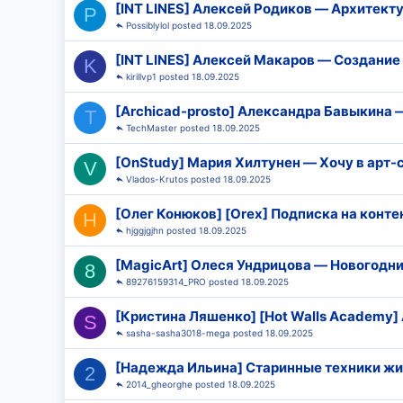
[INT LINES] Алексей Родиков ― Архитекту
P
Possiblylol
18.09.2025
[INT LINES] Алексей Макаров ― Создание 
K
kirillvp1
18.09.2025
[Archicad-prosto] Александра Бавыкина ―
T
TechMaster
18.09.2025
[OnStudy] Мария Хилтунен ― Хочу в арт-с
V
Vlados-Krutos
18.09.2025
[Олег Конюков] [Orex] Подписка на контент
H
hjggjgjhn
18.09.2025
[MagicArt] Олеся Ундрицова ― Новогодни
8
89276159314_PRO
18.09.2025
[Кристина Ляшенко] [Hot Walls Academy] 
S
sasha-sasha3018-mega
18.09.2025
[Надежда Ильина] Старинные техники жив
2
2014_gheorghe
18.09.2025