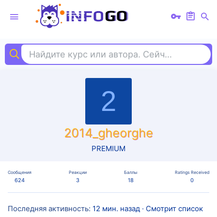
Найдите курс или автора. Сейчас ищут
ме
2
2014_gheorghe
PREMIUM
Сообщения
Реакции
Баллы
Ratings Received
624
3
18
0
Последняя активность
12 мин. назад
·
Смотрит список