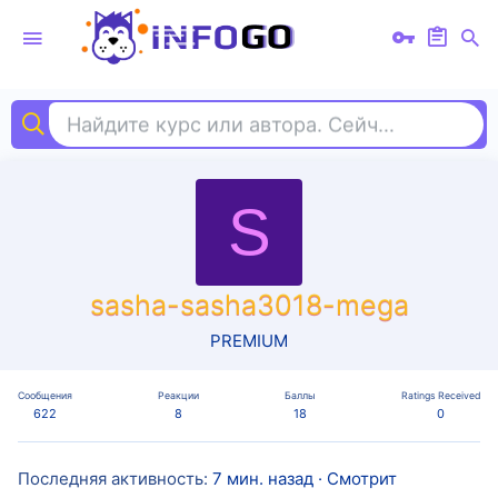
Найдите курс или автора. Сейчас ищут
мар
S
sasha-sasha3018-mega
PREMIUM
Сообщения
Реакции
Баллы
Ratings Received
622
8
18
0
Последняя активность
7 мин. назад
·
Смотрит