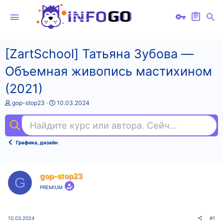
[ZartSchool] Татьяна Зубова ―
Объемная живопись мастихином
(2021)
А
Д
gop-stop23
10.03.2024
в
а
т
т
Найдите курс или автора. Сейчас ищут
пр
о
а
р
н
т
а
Графика, дизайн
е
ч
м
а
ы
л
а
gop-stop23
G
PREMIUM
10.03.2024
#1