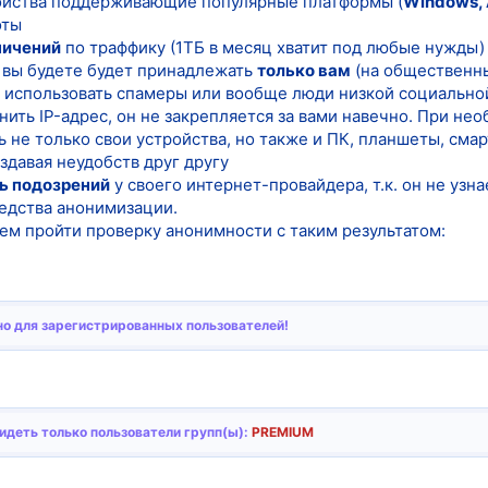
ройства поддерживающие популярные платформы (
Windows, A
оты
ничений
по траффику (1ТБ в месяц хватит под любые нужды)
м вы будете будет принадлежать
только вам
(на общественны
т использовать спамеры или вообще люди низкой социально
ить IP-адрес, он не закрепляется за вами навечно. При не
 не только свои устройства, но также и ПК, планшеты, см
здавая неудобств друг другу
ь подозрений
у своего интернет-провайдера, т.к. он не узна
редства анонимизации.
ем пройти проверку анонимности с таким результатом:
о для зарегистрированных пользователей!
деть только пользователи групп(ы):
PREMIUM