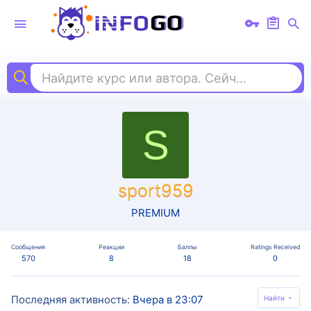
Найдите курс или автора. Сейчас ищут
ал
S
sport959
PREMIUM
Сообщения
Реакции
Баллы
Ratings Received
570
8
18
0
Последняя активность
Вчера в 23:07
Найти