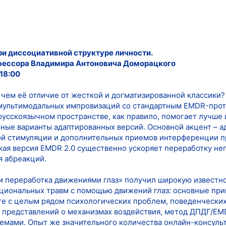
ри диссоциативной структуре личности.
фессора Владимира Антоновича Доморацкого
18:00
в чем её отличие от жесткой и догматизированной классики
 мультимодальных импровизаций со стандартным EMDR-прот
русскоязычном пространстве, как правило, помогает лучше
ные варианты адаптированных версий. Основной акцент – ад
й стимуляции и дополнительных приемов интерференции 
ая версия EMDR 2.0 существенно ускоряет переработку не
я абреакций.
 переработка движениями глаз» получил широкую известнос
иональных травм с помощью движений глаз: основные прин
те с целым рядом психологических проблем, поведенческих
 представлений о механизмах воздействия, метод ДПДГ/EM
емами. Опыт же значительного количества онлайн-консуль