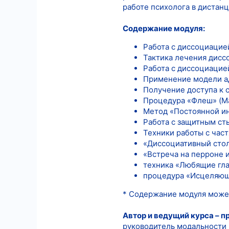
работе психолога в дистан
Содержание модуля:
Работа с диссоциацие
Тактика лечения дисс
Работа с диссоциацией
Применение модели ад
Получение доступа к 
Процедура «Флеш» (Manf
Метод «Постоянной инс
Работа с защитным ст
Техники работы с час
«Диссоциативный стол 
«Встреча на перроне и
техника «Любящие глаза
процедура «Исцеляющий
* Содержание модуля может
Автор и ведущий курса – п
руководитель модальности 