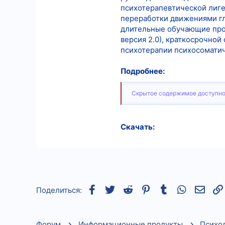
психотерапевтической лиге
переработки движениями гл
длительные обучающие прог
версия 2.0), краткосрочно
психотерапии психосоматиче
Подробнее:
Скрытое содержимое доступно
Скачать:
Facebook
Twitter
Reddit
Pinterest
Tumblr
WhatsApp
Элек
Поделиться:
Форум
Информационные продукты
Психо