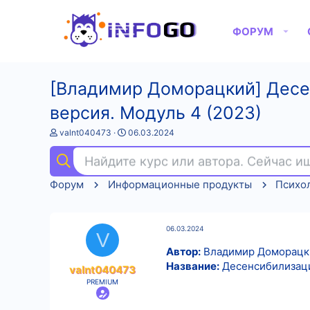
ФОРУМ
[Владимир Доморацкий] Десе
версия. Модуль 4 (2023)
А
Д
valnt040473
06.03.2024
в
а
т
т
Найдите курс или автора. Сейчас 
о
а
р
н
Форум
Информационные продукты
Психо
т
а
е
ч
м
а
ы
л
06.03.2024
а
V
Автор:
Владимир Доморацк
Название:
Десенсибилизация
valnt040473
PREMIUM