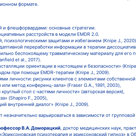
ционном формате.
й и флешфорвардами: основные стратегии.
оциативных расстройств в модели EMDR 2.0.
, психологическими защитами и избеганием (Knipe J., 2020)
аптивной переработки информации в терапии диссоциатив
сильно беспокоящему травматическому материалу для его 
ield et al., 2017).
талляции ориентации в настоящем и безопасности» (Knipe J.
ыдом при помощи EMDR-терапии (Knipe J., 2009).
тями личности: рисунки клиентов с элементами собственной
или метод конференц-зала» (Fraser G.A., 1991, 2003),
 круглый стол с частями личности» (авторская версия),
» (Shapiro F., 2005),
 внутренний диалог» (Knipe J., 2009).
 незначительно варьироваться в зависимости от групповой
рофессор В.А. Доморацкий
, доктор медицинских наук, пра
«Эриксоновская психотерапия и эриксоновский гипноз» в 