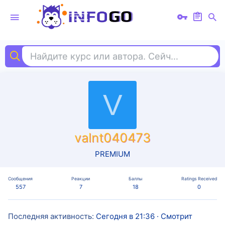
Найдите курс или автора. Сейчас ищут
ко
V
valnt040473
PREMIUM
Сообщения
Реакции
Баллы
Ratings Received
557
7
18
0
Последняя активность
Сегодня в 21:36
·
Смотрит