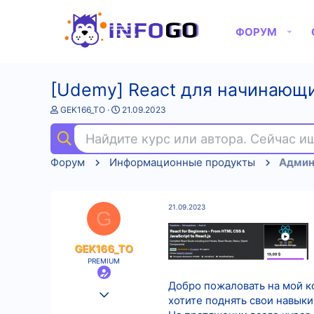
ФОРУМ
[Udemy] React для начинающих
А
Д
GEK166_TO
21.09.2023
в
а
т
т
Найдите курс или автора. Сейчас 
о
а
р
н
Форум
Информационные продукты
т
а
е
ч
м
а
ы
л
21.09.2023
а
G
GEK166_TO
PREMIUM
Добро пожаловать на мой ко
25.08.2022
хотите поднять свои навыки 
584