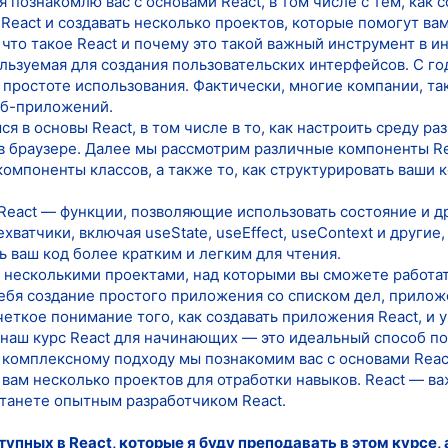
я познакомлю вас с основами React, в том числе с тем, как 
React и создавать несколько проектов, которые помогут ва
что такое React и почему это такой важный инструмент в ин
ользуемая для создания пользовательских интерфейсов. С г
 простоте использования. Фактически, многие компании, таки
веб-приложений.
ся в основы React, в том числе в то, как настроить среду ра
 в браузере. Далее мы рассмотрим различные компоненты Re
омпоненты классов, а также то, как структурировать ваши 
React — функции, позволяющие использовать состояние и др
ватчики, включая useState, useEffect, useContext и другие,
 ваш код более кратким и легким для чтения.
 несколькими проектами, над которыми вы сможете работат
себя создание простого приложения со списком дел, прило
четкое понимание того, как создавать приложения React, и 
 наш курс React для начинающих — это идеальный способ по
 комплексному подходу мы познакомим вас с основами Reac
 вам несколько проектов для отработки навыков. React — в
станете опытным разработчиком React.
тупных в React, которые я буду преподавать в этом курсе, 