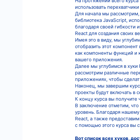
На протяжении всего курса 
использовать перехватчики 
10
Для начала мы рассмотрим, 
18
библиотека JavaScript, исп
благодаря своей гибкости и
React для создания своих 
Имея это в виду, мы углубим
отобразить этот компонент
как компоненты функций и к
вашего приложения.
Далее мы углубимся в хуки 
рассмотрим различные перех
приложениях, чтобы сделать
Наконец, мы завершим курс
проекты будут включать в 
К концу курса вы получите 
В заключение отметим, что
уровень. Благодаря нашему
React, а также предоставим
с помощью этого курса вы 
Вот список всех хуков, дос