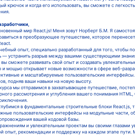
ый крючок и когда его использовать, вы сможете с легкост
ния.
зработчики,
овенный мир React.js! Меня зовут Норберт Б.М. Я самостоя
равиться в преобразующее путешествие, которое перенесет 
eact.
учебный опыт, специально разработанный для того, чтобы п
ь — устранить разрыв между вашими существующими знания
й вы сможете развивать свой опыт и создавать увлекательн
ью и мощью открывает новые возможности в сфере веб-разра
ективные и масштабируемые пользовательские интерфейсы.
ов, подняв ваши навыки на новую высоту.
 курса мы отправимся в захватывающее путешествие, посте
орного рассмотрения и углубления вашего понимания HTML, 
приключения.
лубимся в фундаментальные строительные блоки React.js, т
ожные пользовательские интерфейсы на модульные части, 
сопровождения вашей кодовой базы.
ражнениям и увлекательным проектам вы своими глазами ув
ой опыт, рекомендации и поддержку на каждом этапе пути. 