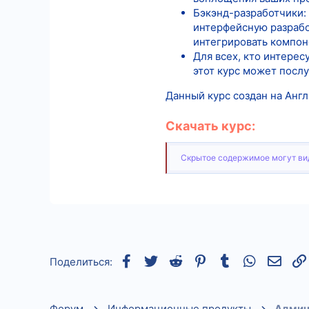
Бэкэнд-разработчики: 
интерфейсную разработ
интегрировать компон
Для всех, кто интерес
этот курс может посл
Данный курс создан на Англ
Скачать курс:
Скрытое содержимое могут вид
Facebook
Twitter
Reddit
Pinterest
Tumblr
WhatsApp
Элек
Поделиться:
Форум
Информационные продукты