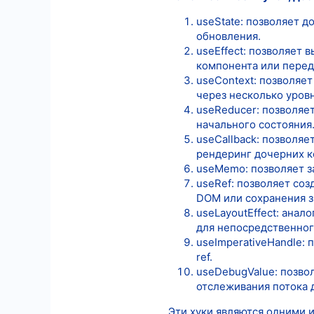
useState: позволяет 
обновления.
useEffect: позволяет
компонента или перед 
useContext: позволяет
через несколько уров
useReducer: позволяе
начального состояния
useCallback: позволя
рендеринг дочерних к
useMemo: позволяет з
useRef: позволяет со
DOM или сохранения з
useLayoutEffect: анал
для непосредственног
useImperativeHandle:
ref.
useDebugValue: позвол
отслеживания потока 
Эти хуки являются одними 