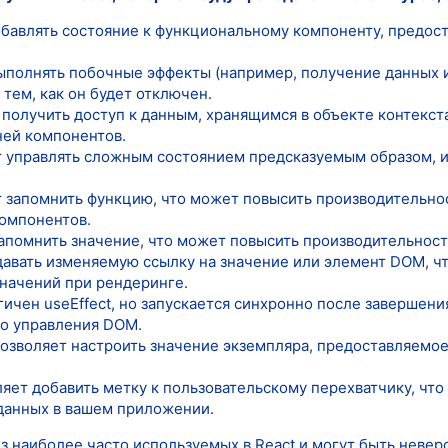
добавлять состояние к функциональному компоненту, предос
 выполнять побочные эффекты (например, получение данных
тем, как он будет отключен.
 получить доступ к данным, хранящимся в объекте контекст
ней компонентов.
т управлять сложным состоянием предсказуемым образом, 
.
ет запомнить функцию, что может повысить производительн
омпонентов.
апомнить значение, что может повысить производительнос
здавать изменяемую ссылку на значение или элемент DOM, ч
начений при рендеринге.
огичен useEffect, но запускается синхронно после завершен
о управления DOM.
 позволяет настроить значение экземпляра, предоставляем
яет добавить метку к пользовательскому перехватчику, что
данных в вашем приложении.
из наиболее часто используемых в React и могут быть нев