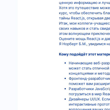
ценную информацию и лучш
Хотя это путешествие может
курс, чтобы обеспечить бла
тайны React.js, открывая д
Итак, мои коллеги-учащиеся
своих навыков и стать свид
этом волнующем приключе
Оцените мощь React.js и д
Я Норберт Б.М., увидимся на
Кому подойдёт этот матер
Начинающие веб-разраб
может стать отличной
концепциями и метода
Фронтенд-разработчики
поможет вам расширит
Разработчики JavaScrip
погрузиться в мир Rea
Дизайнеры UI/UX. Если
интерактивные протот
воплощения ваших про