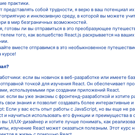
ие практики.
 представлять собой трудности, я верю в ваш потенциал их
гоприятную и инклюзивную среду, в которой вы можете учит
вери в мир безграничных возможностей.
, готовы ли вы отправиться в это преобразующее путешеств
етелем того, как волшебство React.js раскрывается на ваших
нии.
авайте вместе отправимся в это необыкновенное путешестви
 курсе!
иал?
отчики: если вы новичок в веб-разработке или имеете базо
 отправной точкой для изучения React. Он обеспечивает пр
ми, используемыми при создании приложений React.
: если вы уже знакомы с фронтенд-разработкой и хотите рас
ь свои знания и позволит создавать более интерактивные 
t: Если у вас есть опыт работы с JavaScript, но вы еще не р
ct и научиться использовать его функции и преимущества в 
 вы UI/UX-дизайнер и хотите лучше понимать, как реализова
ипы, изучение React может оказаться полезным. Этот курс 
ектов в жизнь с помощью React.