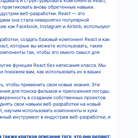
создавать и структурировать компоненты React,
м практиковать вновь обретенные навыки.
дустрии веб-разработки. React — это
одами она стала невероятно популярной
е как Facebook, Instagram и Airbnb, используют
зработки, создать базовый компонент React и как
act, которые вы можете использовать, такие
компоненты так, чтобы это имело смысл для
угие функции React без написания класса. Мы
 и покажем вам, как использовать их в ваших
ь, чтобы применить свои новые знания. Эти
жения для поиска фильмов и приложения погоды.
уверенность в создании собственных проектов.
днять свои навыки веб-разработки на новый
t, научим использовать компоненты и хуки
ажный инструмент в индустрии веб-разработки, и
а также краткое описание того, что они делают: