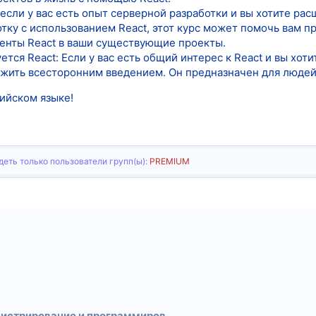
если у вас есть опыт серверной разработки и вы хотите рас
ку с использованием React, этот курс может помочь вам пр
енты React в ваши существующие проекты.
уется React: Если у вас есть общий интерес к React и вы хо
ужить всесторонним введением. Он предназначен для люде
ийском языке!
еть только пользователи групп(ы):
PREMIUM
тронная почта
Ссылка
Администрирование и программирование