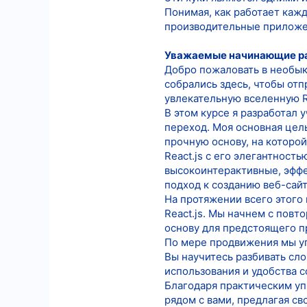
Понимая, как работает кажд
производительные приложе
Уважаемые начинающие ра
Добро пожаловать в необыкн
собрались здесь, чтобы отп
увлекательную вселенную R
В этом курсе я разработал 
переход. Моя основная цел
прочную основу, на которо
React.js с его элегантност
высокоинтерактивные, эфф
подход к созданию веб-сайт
На протяжении всего этого
React.js. Мы начнем с повт
основу для предстоящего 
По мере продвижения мы уг
Вы научитесь разбивать сл
использования и удобства 
Благодаря практическим уп
рядом с вами, предлагая св