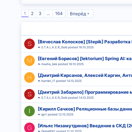
1
2
3
...
164
Вперёд
[Вячеслав Колосков] [Stepik] Разработка 
S
S.T.A.L.K.E.R_Gold
16.10.2025
[Евгений Борисов] [lektorium] Spring AI: ка
M
masha_bek
16.10.2025
[Дмитрий Кирсанов, Алексей Каргин, Ант
H
hamlet_11
14.10.2025
[Дмитрий Забарило] Программирование 
S
S.T.A.L.K.E.R_Gold
14.10.2025
[Кирилл Сачков] Реляционные базы данны
I
ign1
12.10.2025
[Ильяс Низамутдинов] Введение в СКД (2
G
GlobalElit1
11.10.2025