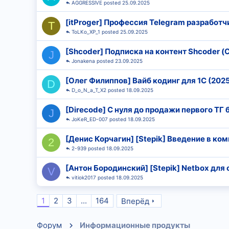
AGGRESSlVE
25.09.2025
[itProger] Профессия Telegram разработ
T
ToLKo_XP_1
25.09.2025
[Shcoder] Подписка на контент Shcoder (
J
Jonakena
23.09.2025
[Олег Филиппов] Вайб кодинг для 1С (202
D
D_o_N_a_T_X2
18.09.2025
[Direcode] С нуля до продажи первого ТГ 
J
JoKeR_ED-007
18.09.2025
[Денис Корчагин] [Stepik] Введение в ко
2
2-939
18.09.2025
[Антон Бородинский] [Stepik] Netbox для
V
vitiok2017
18.09.2025
1
2
3
...
164
Вперёд
Форум
Информационные продукты