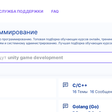
СЛУЖБА ПОДДЕРЖКИ
FAQ
аммирование
и по программированию. Топовая подборка обучающих курсов онлайн, трени
ям и системному администрированию. Лучшая подборка обучающих курсов 
ищут
unity game development
C/C++
16
Темы
16
Сообщен
Golang (Go)