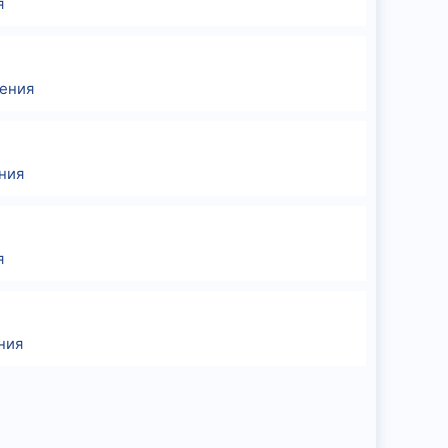
я
ения
ния
я
ния