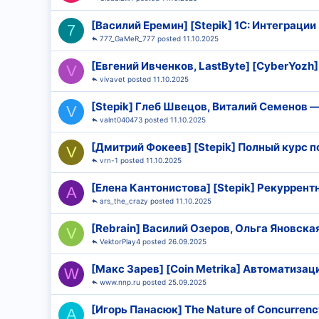
[Василий Еремин] [Stepik] 1С: Интеграции
7
777_GaMeR_777
11.10.2025
[Евгений Ивченков, LastByte] [CyberYozh
V
vivavet
11.10.2025
[Stepik] Глеб Швецов, Виталий Семенов ―
V
valnt040473
11.10.2025
[Дмитрий Фокеев] [Stepik] Полный курс по 
V
vrn-1
11.10.2025
[Елена Кантонистова] [Stepik] Рекуррент
A
ars_the_crazy
11.10.2025
[Rebrain] Василий Озеров, Ольга Яновска
V
VektorPlay4
26.09.2025
[Макс Зарев] [Coin Metrika] Автоматизац
W
www.nnp.ru
25.09.2025
[Игорь Панасюк] The Nature of Concurren
A