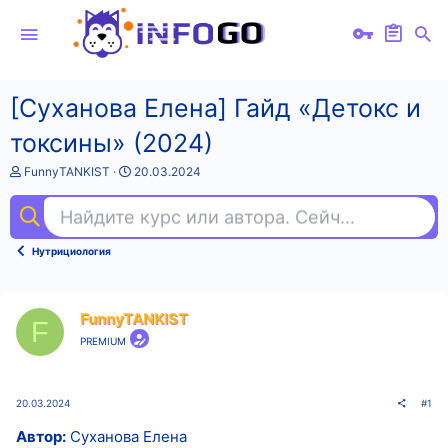
[Суханова Елена] Гайд «Детокс и
токсины» (2024)
А
Д
FunnyTANKIST
20.03.2024
в
а
т
т
Найдите курс или автора. Сейчас ищут
ful
о
а
р
н
т
а
Нутрициология
е
ч
м
а
ы
л
а
FunnyTANKIST
F
PREMIUM
20.03.2024
#1
Автор:
Суханова Елена