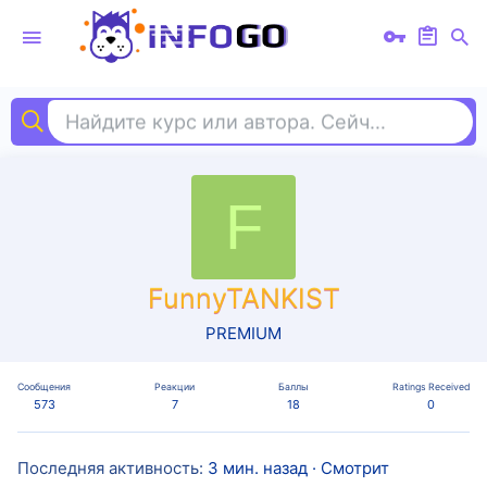
Найдите курс или автора. Сейчас ищут
лид
F
FunnyTANKIST
PREMIUM
Сообщения
Реакции
Баллы
Ratings Received
573
7
18
0
Последняя активность
3 мин. назад
·
Смотрит