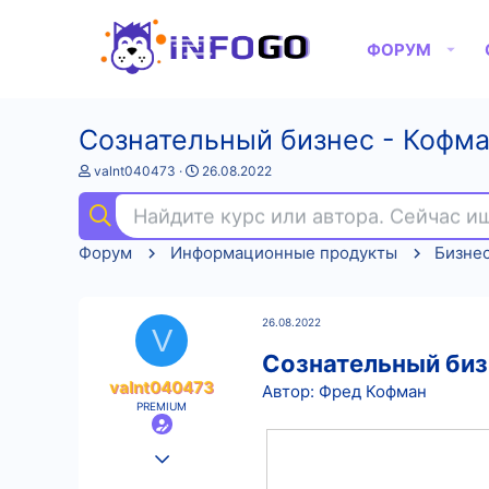
ФОРУМ
Сознательный бизнес - Кофма
А
Д
valnt040473
26.08.2022
в
а
т
т
Найдите курс или автора. Сейчас 
о
а
р
н
Форум
Информационные продукты
Бизне
т
а
е
ч
м
а
ы
л
26.08.2022
а
V
Сознательный биз
valnt040473
Автор: Фред Кофман
PREMIUM
25.08.2022
557