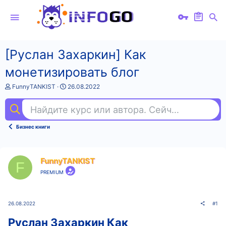
[Руслан Захаркин] Как
монетизировать блог
А
Д
FunnyTANKIST
26.08.2022
в
а
т
т
Найдите курс или автора. Сейчас ищут
та
о
а
р
н
т
а
Бизнес книги
е
ч
м
а
ы
л
а
FunnyTANKIST
F
PREMIUM
26.08.2022
#1
Руслан Захаркин Как