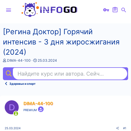
[Регина Доктор] Горячий
интенсив - 3 дня жиросжигания
(2024)
А
Д
DIMA-44-100
25.03.2024
в
а
т
т
Найдите курс или автора. Сейчас ищут
dee
о
а
р
н
т
а
Здоровье и спорт
е
ч
м
а
ы
л
а
DIMA-44-100
D
PREMIUM
25.03.2024
#1