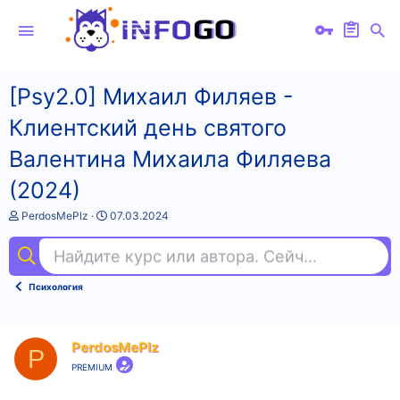
[Psy2.0] Михаил Филяев -
Клиентский день святого
Валентина Михаила Филяева
(2024)
А
Д
PerdosMePlz
07.03.2024
в
а
т
т
Найдите курс или автора. Сейчас ищут
sql
о
а
р
н
т
а
Психология
е
ч
м
а
ы
л
а
PerdosMePlz
P
PREMIUM