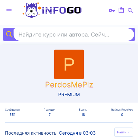
Найдите курс или автора. Сейчас ищут
ри
P
PerdosMePlz
PREMIUM
Сообщения
Реакции
Баллы
Ratings Received
551
7
18
0
Последняя активность
Сегодня в 03:03
Найти