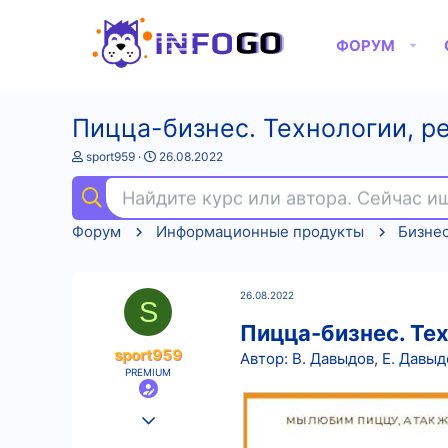
ФОРУМ
Пицца-бизнес. Технологии, р
А
Д
sport959
26.08.2022
в
а
т
т
Найдите курс или автора. Сейчас 
о
а
р
н
Форум
Информационные продукты
Бизне
т
а
е
ч
м
а
ы
л
26.08.2022
а
S
Пицца-бизнес. Те
sport959
Автор: В. Давыдов, Е. Давыд
PREMIUM
25.08.2022
570