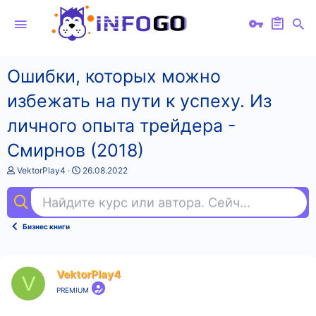
Ошибки, которых можно
избежать на пути к успеху. Из
личного опыта трейдера -
Смирнов (2018)
А
Д
VektorPlay4
26.08.2022
в
а
т
т
Найдите курс или автора. Сейчас ищут
ко
о
а
р
н
т
а
Бизнес книги
е
ч
м
а
ы
л
а
VektorPlay4
V
PREMIUM