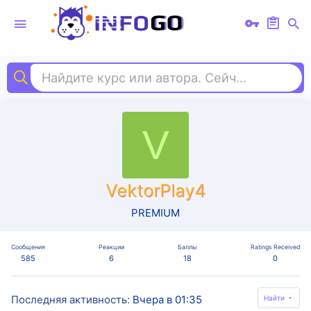
Найдите курс или автора. Сейчас ищут
пси
V
VektorPlay4
PREMIUM
Сообщения
Реакции
Баллы
Ratings Received
585
6
18
0
Последняя активность
Вчера в 01:35
Найти