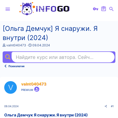
[Ольга Демчук] Я снаружи. Я
внутри (2024)
А
Д
valnt040473
09.04.2024
в
а
т
т
Найдите курс или автора. Сейчас ищут
ema
о
а
р
н
т
а
Психология
е
ч
м
а
ы
л
а
valnt040473
V
PREMIUM
09.04.2024
#1
Ольга Демчук Я снаружи. Я внутри (2024)