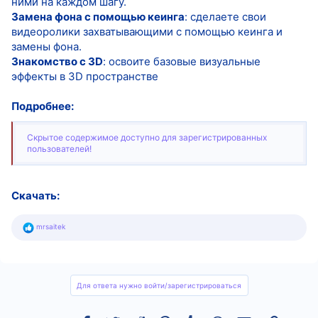
ними на каждом шагу.
Замена фона с помощью кеинга
: сделаете свои
видеоролики захватывающими с помощью кеинга и
замены фона.
Знакомство с 3D
: освоите базовые визуальные
эффекты в 3D пространстве
Подробнее:
Скрытое содержимое доступно для зарегистрированных
пользователей!
Скачать:
Р
mrsaitek
е
а
к
ц
и
и
Для ответа нужно войти/зарегистрироваться
: