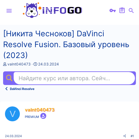
[Никита Чесноков] DaVinci
Resolve Fusion. Базовый уровень
(2023)
А
Д
valnt040473
24.03.2024
в
а
т
т
Найдите курс или автора. Сейчас ищут
яп
о
а
р
н
т
а
DaVinci Resolve
е
ч
м
а
ы
л
а
valnt040473
V
PREMIUM
24.03.2024
#1