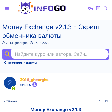
Money Exchange v2.1.3 - Скрипт
обменника валюты
А
Д
2014_gheorghe
27.08.2022
в
а
т
т
Найдите курс или автора. Сейчас ищут
ак
о
а
р
н
т
а
Программы и скрипты
е
ч
м
а
ы
л
а
2014_gheorghe
2
PREMIUM
27.08.2022
#1
Money Exchange v2.1.3