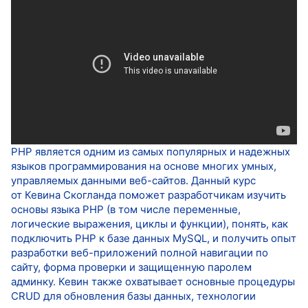
PHP является одним из самых популярных и надежных
языков программирования на основе многих умных,
управляемых данными веб-сайтов. Данный курс
от Кевина Скогланда поможет разработчикам изучить
основы языка PHP (в том числе переменные,
логические выражения, циклы и функции), понять, как
подключить PHP к базе данных MySQL, и получить опыт
разработки веб-приложений полной навигации по
сайту, форма проверки и защищенную паролем
админку. Кевин также охватывает основные процедуры
CRUD для обновления базы данных, технологии