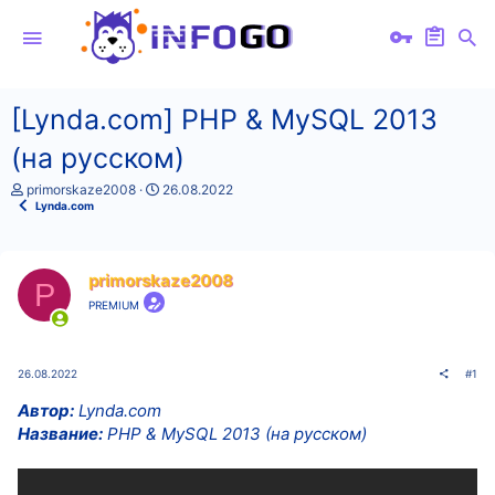
[Lynda.com] PHP & MySQL 2013
(на русском)
А
Д
primorskaze2008
26.08.2022
в
а
Lynda.com
т
т
о
а
р
н
т
а
primorskaze2008
P
е
ч
PREMIUM
м
а
ы
л
а
26.08.2022
#1
Автор:
Lynda.com
Название:
PHP & MySQL 2013 (на русском)