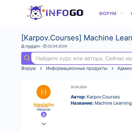
ФОРУМ
[Karpov.Courses] Machine Lear
А
Д
hjggjgjhn
02.04.2024
в
а
т
т
Найдите курс или автора. Сейчас 
о
а
р
н
Форум
Информационные продукты
т
а
е
ч
м
а
ы
л
02.04.2024
а
H
Автор:
Karpov.Courses
Название:
Machine Learning
hjggjgjhn
PREMIUM
25.08.2022
516