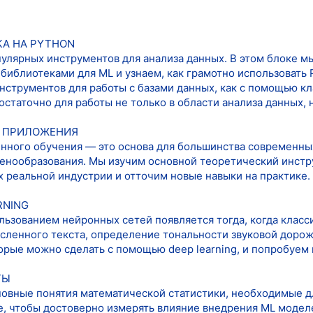
КА НА PYTHON
улярных инструментов для анализа данных. В этом блоке мы
библиотеками для ML и узнаем, как грамотно использовать 
струментов для работы с базами данных, как с помощью кла
статочно для работы не только в области анализа данных, н
И ПРИЛОЖЕНИЯ
ного обучения — это основа для большинства современных
енообразования. Мы изучим основной теоретический инстр
х реальной индустрии и отточим новые навыки на практике.
RNING
льзованием нейронных сетей появляется тогда, когда клас
ысленного текста, определение тональности звуковой дорож
рые можно сделать с помощью deep learning, и попробуем в
ТЫ
новные понятия математической статистики, необходимые 
е, чтобы достоверно измерять влияние внедрения ML моделе