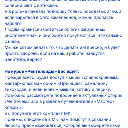
соперничают с котиками.
Я в ролике сделала подборку только бородатых агам, а
если зарыться в фото хамелеонов, можно пропасть
надолго
Людям нравится заботиться об этих загадочных
инопланетянах, и они охотно покупают все, что связано
с ними.
Мы же хотим делать то, что делать интересно, и будет
просто здорово, если на наши работы найдутся
ценители, верно?
На курсе «Рептилоиды» Вас ждёт:
Прежде всего, будет доступ к моим «хладнокровным»
мастер-классам - обоим «ПрЫнцам», хамелеону,
тихоходке, и новичковым мышке, котику и песику.
Их можно рассмотреть подробнее в актуальных сторис
«Чё почём» или в разделе путеводителей «Мастер-
классы».
Вы получите этот комплект МК.
Приёмы, описанные в МК, нам помогут в создании
любого пресмыкающегося, которое вы выберете сами.