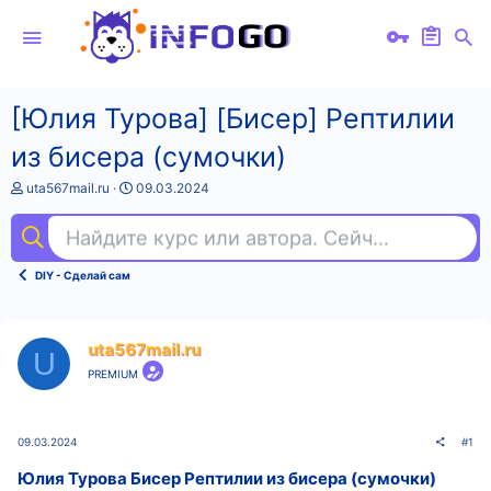
[Юлия Турова] [Бисер] Рептилии
из бисера (сумочки)
А
Д
uta567mail.ru
09.03.2024
в
а
т
т
Найдите курс или автора. Сейчас ищут
iel
о
а
р
н
т
а
DIY - Сделай сам
е
ч
м
а
ы
л
а
uta567mail.ru
U
PREMIUM
09.03.2024
#1
Юлия Турова Бисер Рептилии из бисера (сумочки)