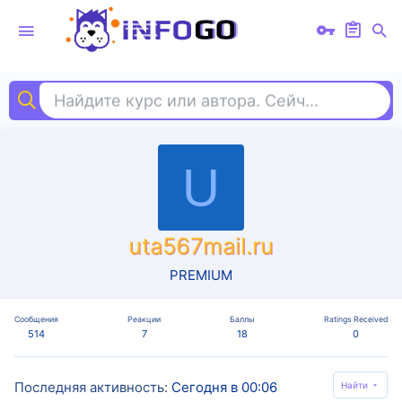
Найдите курс или автора. Сейчас ищут
ко
U
uta567mail.ru
PREMIUM
Сообщения
Реакции
Баллы
Ratings Received
514
7
18
0
Последняя активность
Сегодня в 00:06
Найти