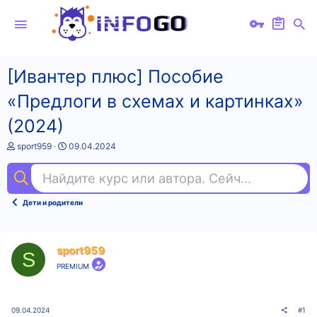
[Ивантер плюс] Пособие
«Предлоги в схемах и картинках»
(2024)
А
Д
sport959
09.04.2024
в
а
т
т
Найдите курс или автора. Сейчас ищут
анг
о
а
р
н
т
а
Дети и родители
е
ч
м
а
ы
л
а
sport959
S
PREMIUM
09.04.2024
#1