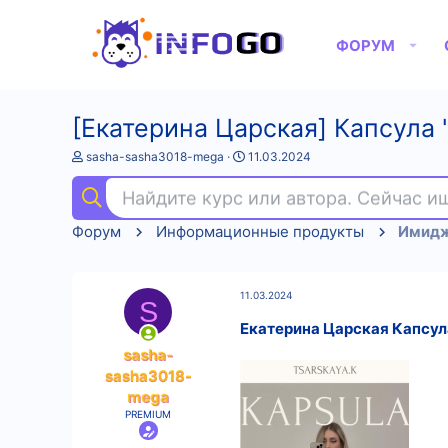
ФОРУМ
[Екатерина Царская] Капсула 
А
Д
sasha-sasha3018-mega
11.03.2024
в
а
т
т
Найдите курс или автора. Сейчас 
о
а
р
н
Форум
Информационные продукты
Имидж
т
а
е
ч
м
а
ы
л
11.03.2024
а
S
Екатерина Царская Капсула
sasha-
sasha3018-
mega
PREMIUM