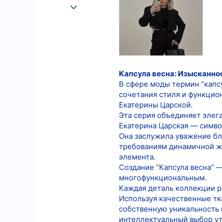
25.08.2022
622
8
18
Капсула весна: Изысканно
В сфере моды термин “капс
сочетания стиля и функцио
Екатерины Царской.
Эта серия объединяет элег
Екатерина Царская — симво
Она заслужила уважение бл
требованиям динамичной жи
элемента.
Создание “Капсула весна” 
многофункциональным.
Каждая деталь коллекции р
Используя качественные тка
собственную уникальность
интеллектуальный выбор у