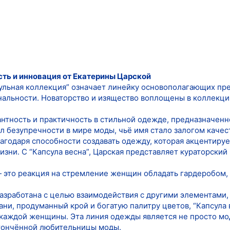
сть и инновация от Екатерины Царской
ульная коллекция” означает линейку основополагающих пр
нальности. Новаторство и изящество воплощены в коллекции
антность и практичность в стильной одежде, предназначен
л безупречности в мире моды, чьё имя стало залогом качес
агодаря способности создавать одежду, которая акцентируе
зни. С “Капсула весна”, Царская представляет кураторский
— это реакция на стремление женщин обладать гардеробом, 
азработана с целью взаимодействия с другими элементами,
ни, продуманный крой и богатую палитру цветов, “Капсула 
 каждой женщины. Эта линия одежды является не просто м
тончённой любительницы моды.