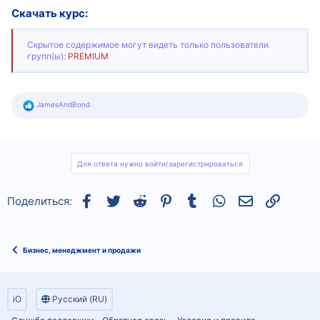
Скачать курс:
Скрытое содержимое могут видеть только пользователи
групп(ы):
PREMIUM
Р
JamesAndBond
е
а
к
ц
и
и
Для ответа нужно войти/зарегистрироваться
:
Facebook
Twitter
Reddit
Pinterest
Tumblr
WhatsApp
Электронная
Ссылка
Поделиться:
Бизнес, менеджмент и продажи
iO
Русский (RU)