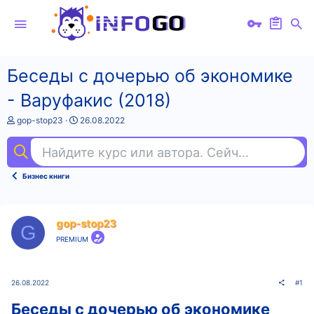
Беседы с дочерью об экономике
- Варуфакис (2018)
А
Д
gop-stop23
26.08.2022
в
а
т
т
Найдите курс или автора. Сейчас ищут
веб
о
а
р
н
т
а
Бизнес книги
е
ч
м
а
ы
л
а
gop-stop23
G
PREMIUM
26.08.2022
#1
Беседы с дочерью об экономике