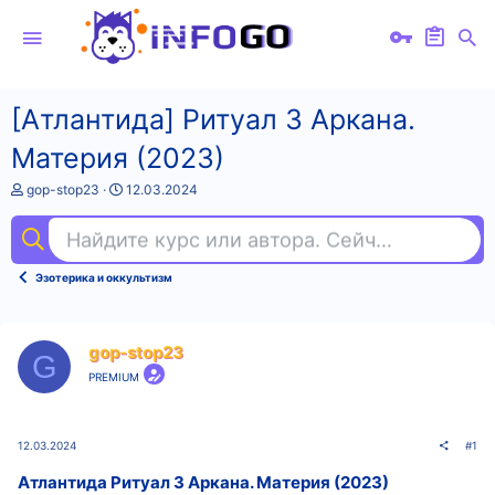
[Атлантида] Ритуал 3 Аркана.
Материя (2023)
А
Д
gop-stop23
12.03.2024
в
а
т
т
Найдите курс или автора. Сейчас ищут
эк
о
а
р
н
т
а
Эзотерика и оккультизм
е
ч
м
а
ы
л
а
gop-stop23
G
PREMIUM
12.03.2024
#1
Атлантида Ритуал 3 Аркана. Материя (2023)