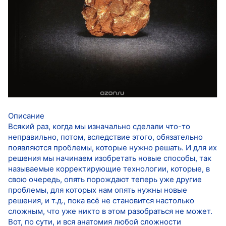
Описание
Всякий раз, когда мы изначально сделали что-то
неправильно, потом, вследствие этого, обязательно
появляются проблемы, которые нужно решать. И для их
решения мы начинаем изобретать новые способы, так
называемые корректирующие технологии, которые, в
свою очередь, опять порождают теперь уже другие
проблемы, для которых нам опять нужны новые
решения, и т.д., пока всё не становится настолько
сложным, что уже никто в этом разобраться не может.
Вот, по сути, и вся анатомия любой сложности