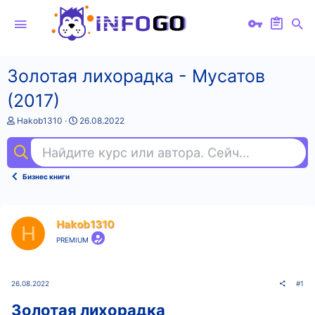
Золотая лихорадка - Мусатов
(2017)
А
Д
Hakob1310
26.08.2022
в
а
т
т
Найдите курс или автора. Сейчас ищут
ме
о
а
р
н
т
а
Бизнес книги
е
ч
м
а
ы
л
а
Hakob1310
H
PREMIUM
26.08.2022
#1
Золотая лихорадка