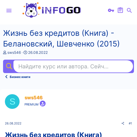
Жизнь без кредитов (Книга) -
Белановский, Шевченко (2015)
А
Д
sws546
26.08.2022
в
а
т
т
Найдите курс или автора. Сейчас ищут
sql
о
а
р
н
т
а
Бизнес книги
е
ч
м
а
ы
л
а
sws546
S
PREMIUM
26.08.2022
#1
Жизнь без кредитов (Книга)