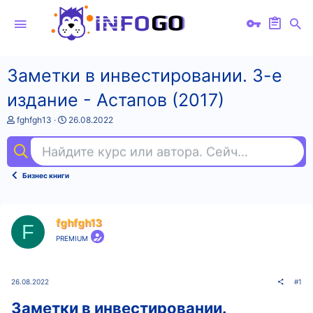
Заметки в инвестировании. 3-е
издание - Астапов (2017)
А
Д
fghfgh13
26.08.2022
в
а
т
т
Найдите курс или автора. Сейчас ищут
1с 
о
а
р
н
т
а
Бизнес книги
е
ч
м
а
ы
л
а
fghfgh13
F
PREMIUM
26.08.2022
#1
Заметки в инвестировании.