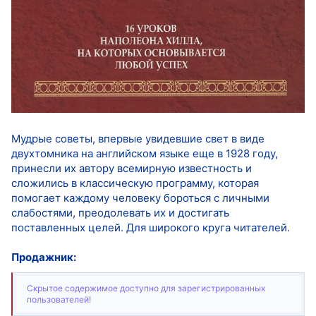
Мудрые советы, впервые увидевшие свет в виде
двухтомника на английском языке еще в 1928 году,
принесли их автору всемирную известность и
сложились в классическую программу, которая
помогает каждому человеку бороться с личными
слабостями, преодолевать их и достигать
поставленных целей. Для широкого круга читателей.
Продажник:
Скрытое содержимое доступно для зарегистрированных
пользователей!