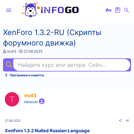
XenForo 1.3.2-RU (Скрипты
форумного движка)
А
Д
tru43
27.08.2022
в
а
т
т
Найдите курс или автора. Сейчас ищут
мар
о
а
р
н
т
а
Программы и скрипты
е
ч
м
а
ы
л
а
tru43
T
PREMIUM
27.08.2022
#1
XenForo 1.3.2 Nulled Russian Language