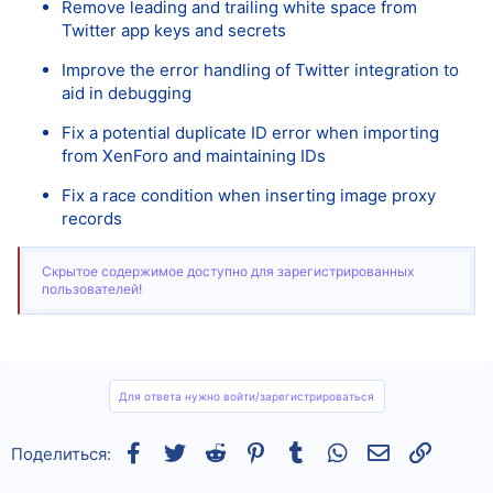
Remove leading and trailing white space from
Twitter app keys and secrets
Improve the error handling of Twitter integration to
aid in debugging
Fix a potential duplicate ID error when importing
from XenForo and maintaining IDs
Fix a race condition when inserting image proxy
records
Скрытое содержимое доступно для зарегистрированных
пользователей!
Для ответа нужно войти/зарегистрироваться
Facebook
Twitter
Reddit
Pinterest
Tumblr
WhatsApp
Электронная
Ссылка
Поделиться: