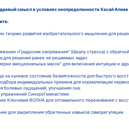
здравый смысл в условиях неопределенности Хасай Алиев
ите:
ую теорию развития изобретательского мышления для реше
яжения «Градусник напряжения" (Шкалу стресса) с обратной
а для решения ранее не решаемых задач
мерки эмоциональных масок" для включения интуиции и здра
да на нулевое состояние безмятежности для быстрого восс
подбора индивидуальных приемов для нормализации нервно
ия болевых ощущений, улучшения сна.
х упражнений СинхроГимнастики
ние Ключевая ВОЛНА для оптимального переживания с восс
ние для закрепления обретенных навыков саморегуляции.