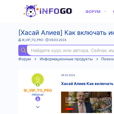
ФОРУМ
[Хасай Алиев] Как включать 
А
Д
9l_VIP_TO_PRO
09.03.2024
в
а
т
т
Найдите курс или автора. Сейчас 
о
а
р
н
Форум
Информационные продукты
Психо
т
а
е
ч
м
а
ы
л
09.03.2024
а
9
Хасай Алиев Как включать
9l_VIP_TO_PRO
PREMIUM
25.08.2022
589