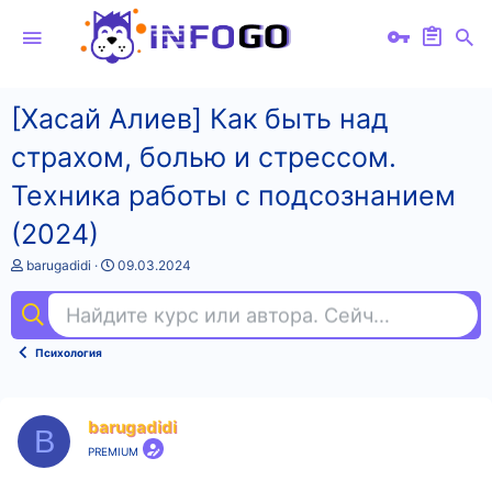
[Хасай Алиев] Как быть над
страхом, болью и стрессом.
Техника работы с подсознанием
(2024)
А
Д
barugadidi
09.03.2024
в
а
т
т
Найдите курс или автора. Сейчас ищут
and
о
а
р
н
т
а
Психология
е
ч
м
а
ы
л
а
barugadidi
B
PREMIUM