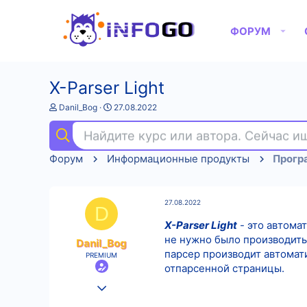
ФОРУМ
X-Parser Light
А
Д
Danil_Bog
27.08.2022
в
а
т
т
Найдите курс или автора. Сейчас 
о
а
р
н
Форум
Информационные продукты
Прогр
т
а
е
ч
м
а
ы
л
27.08.2022
а
D
X-Parser Light
- это автома
не нужно было производить
Danil_Bog
парсер производит автомати
PREMIUM
отпарсенной страницы.
25.08.2022
551