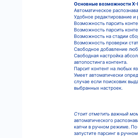
Основные возможности X-P
Автоматическое распознаван
Удобное редактирование и 
Возможность парсить контен
Возможность парсить контен
Возможность на стадии сбо
Возможность проверки стате
Свободное добавление любы
Свободная настройка абсол
автопостинга контента.
Парсит контент на любых я
Умеет автоматически опреде
случае если поисковик выда
выбранных настроек.
Стоит отметить важный моме
автоматического распознав
капчи в ручном режиме. По
запустите парсинг в ручно