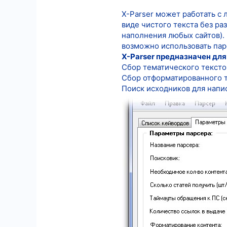
X-Parser может работать с 
5
виде чистого текста без ра
18
наполнения любых сайтов).
возможно использовать пар
X-Parser предназначен дл
Сбор тематического тексто
Сбор отформатированного т
Поиск исходников для напис