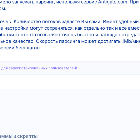
мело запускать парсинг, используя сервис Antigate.com. П
ом.
точно
. Количество потоков задаете Вы сами. Имеет удобный
се настройки могут сохраняться, как отдельно так и все вме
отки контента позволяет очень быстро и наглядно отредакт
ьное качество. Скорость парсинга может достигать 1Mb/мин
версии бесплатны.
 для зарегистрированных пользователей!
тронная почта
Ссылка
аммы и скрипты