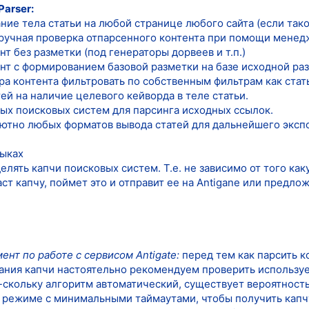
arser:
ие тела статьи на любой странице любого сайта (если таков
ручная проверка отпарсенного контента при помощи менедж
т без разметки (под генераторы дорвеев и т.п.)
т с формированием базовой разметки на базе исходной разме
ра контента фильтровать по собственным фильтрам как стат
й на наличие целевого кейворда в теле статьи.
х поисковых систем для парсинга исходных ссылок.
ютно любых форматов вывода статей для дальнейшего эксп
зыках
лять капчи поисковых систем. Т.е. не зависимо от того ка
ст капчу, поймет это и отправит ее на Antigane или предлож
нт по работе с сервисом Antigate:
перед тем как парсить к
ания капчи настоятельно рекомендуем проверить использу
-скольку алгоритм автоматический, существует вероятность
м режиме с минимальными таймаутами, чтобы получить капчу