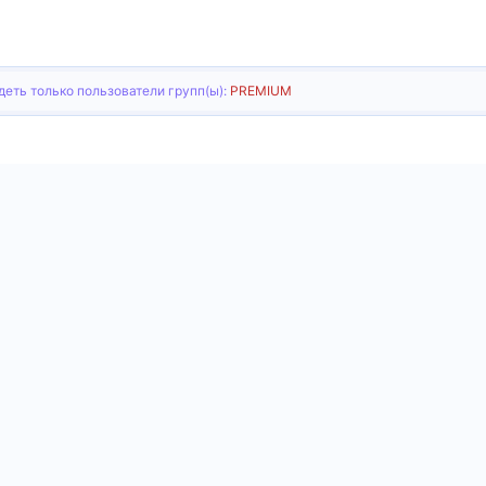
еть только пользователи групп(ы):
PREMIUM
тронная почта
Ссылка