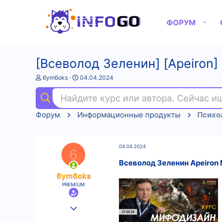
ФОРУМ
[Всеволод Зеленин] [Apeiron]
А
Д
6ym6oks
04.04.2024
в
а
т
т
Найдите курс или автора. Сейчас 
о
а
р
н
Форум
Информационные продукты
Психо
т
а
е
ч
м
а
ы
л
04.04.2024
а
6
Всеволод Зеленин Apeiron 
6ym6oks
PREMIUM
25.08.2022
597