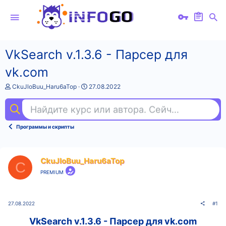
VkSearch v.1.3.6 - Парсер для
vk.com
А
Д
CkuJloBuu_Haru6aTop
27.08.2022
в
а
т
т
Найдите курс или автора. Сейчас ищут
пр
о
а
р
н
т
а
Программы и скрипты
е
ч
м
а
ы
л
а
CkuJloBuu_Haru6aTop
C
PREMIUM
27.08.2022
#1
VkSearch v.1.3.6 - Парсер для vk.com