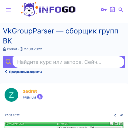
VkGroupParser — сборщик групп
ВК
А
Д
zodrot
27.08.2022
в
а
т
т
Найдите курс или автора. Сейчас ищут
нем
о
а
р
н
т
а
Программы и скрипты
е
ч
м
а
ы
л
а
zodrot
Z
PREMIUM
27.08.2022
#1