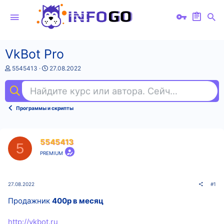
VkBot Pro
А
Д
5545413
27.08.2022
в
а
т
т
Найдите курс или автора. Сейчас ищут
min
о
а
р
н
т
а
Программы и скрипты
е
ч
м
а
ы
л
а
5545413
5
PREMIUM
27.08.2022
#1
Продажник
400p в месяц
http://vkbot.ru