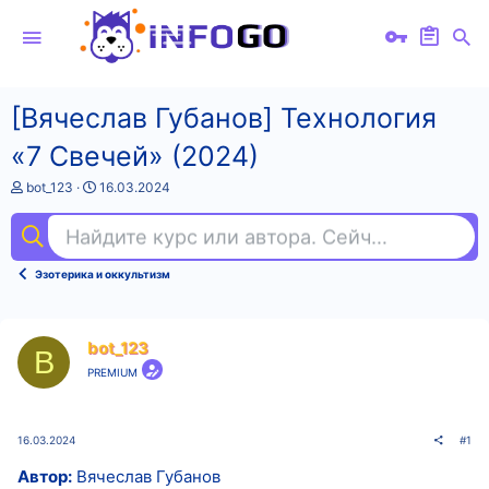
[Вячеслав Губанов] Технология
«7 Свечей» (2024)
А
Д
bot_123
16.03.2024
в
а
т
т
Найдите курс или автора. Сейчас ищут
анг
о
а
р
н
т
а
Эзотерика и оккультизм
е
ч
м
а
ы
л
а
bot_123
B
PREMIUM
16.03.2024
#1
Автор:
Вячеслав Губанов