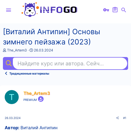
[Виталий Антипин] Основы
зимнего пейзажа (2023)
А
Д
The_Artem3
26.03.2024
в
а
т
т
Найдите курс или автора. Сейчас ищут
бух
о
а
р
н
т
а
Традиционные материалы
е
ч
м
а
ы
л
а
The_Artem3
T
PREMIUM
26.03.2024
#1
Автор:
Виталий Антипин