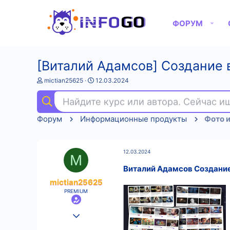
ФОРУМ
[Виталий Адамсов] Создание 
А
Д
mictian25625
12.03.2024
в
а
т
т
Найдите курс или автора. Сейчас 
о
а
р
н
Форум
Информационные продукты
Фото и
т
а
е
ч
м
а
ы
л
12.03.2024
а
M
Виталий Адамсов Создание
mictian25625
PREMIUM
25.08.2022
592