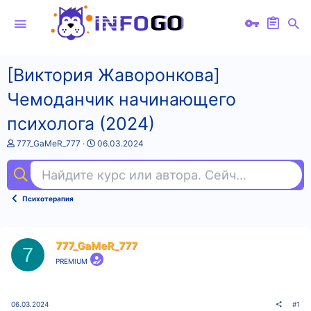
[Виктория Жаворонкова]
Чемоданчик начинающего
психолога (2024)
А
Д
777_GaMeR_777
06.03.2024
в
а
т
т
Найдите курс или автора. Сейчас ищут
под
о
а
р
н
т
а
Психотерапия
е
ч
м
а
ы
л
а
777_GaMeR_777
7
PREMIUM
06.03.2024
#1