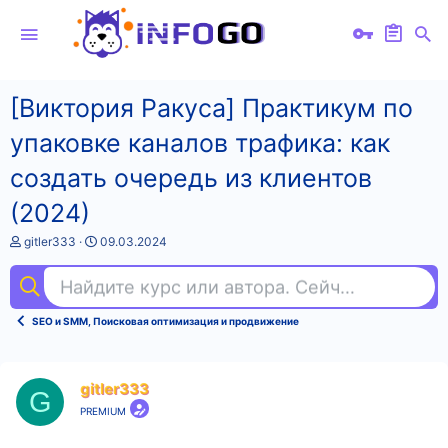
[Виктория Ракуса] Практикум по
упаковке каналов трафика: как
создать очередь из клиентов
(2024)
А
Д
gitler333
09.03.2024
в
а
т
т
Найдите курс или автора. Сейчас ищут
tab
о
а
р
н
т
а
SEO и SMM, Поисковая оптимизация и продвижение
е
ч
м
а
ы
л
а
gitler333
G
PREMIUM