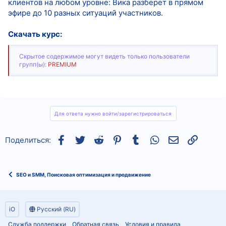
клиентов на любом уровне: Вика разберет в прямом
эфире до 10 разных ситуаций участников.
Скачать курс:
Скрытое содержимое могут видеть только пользователи
групп(ы):
PREMIUM
Для ответа нужно войти/зарегистрироваться
Facebook
Twitter
Reddit
Pinterest
Tumblr
WhatsApp
Электронная
Ссылка
Поделиться:
SEO и SMM, Поисковая оптимизация и продвижение
iO
Русский (RU)
Служба поддержки
Обратная связь
Условия и правила