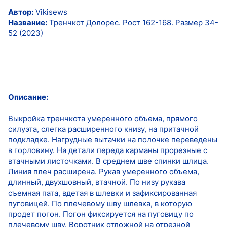
Автор:
Vikisews
Название:
Тренчкот Долорес. Рост 162-168. Размер 34-
52 (2023)
Описание:
Выкройка тренчкота умеренного объема, прямого
силуэта, слегка расширенного книзу, на притачной
подкладке. Нагрудные вытачки на полочке переведены
в горловину. На детали переда карманы прорезные с
втачными листочками. В среднем шве спинки шлица.
Линия плеч расширена. Рукав умеренного объема,
длинный, двухшовный, втачной. По низу рукава
съемная пата, вдетая в шлевки и зафиксированная
пуговицей. По плечевому шву шлевка, в которую
продет погон. Погон фиксируется на пуговицу по
плечевому шву. Воротник отложной на отрезной