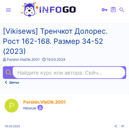
[Vikisews] Тренчкот Долорес.
Рост 162-168. Размер 34-52
(2023)
А
Д
Parshin.VlaDIk.2001
19.03.2024
в
а
т
т
Найдите курс или автора. Сейчас ищут
гр
о
а
р
н
т
а
Шитье
е
ч
м
а
ы
л
а
Parshin.VlaDIk.2001
P
PREMIUM
19.03.2024
#1